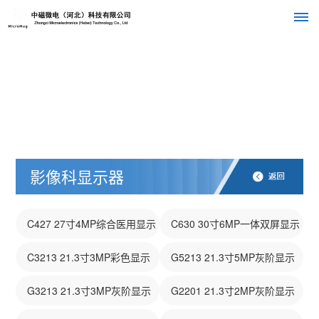
首
页
关
于
影像科显示器
我
们
C427 27寸4MP综合医用显示
C630 30寸6MP一体双屏显示
公
组
产
器
器
C3213 21.3寸3MP彩色显示
G5213 21.3寸5MP灰阶显示
司
织
品
介
器
器
G3213 21.3寸3MP灰阶显示
G2201 21.3寸2MP灰阶显示
绍
架
中