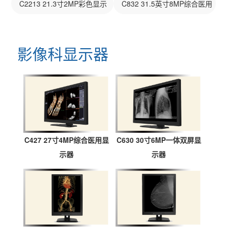
器
C2213 21.3寸2MP彩色显示
C832 31.5英寸8MP综合医用
构
心
器
显示器
资
新
双
单
无
无
无
无
无
招
公
质
一
立
柱
磁
磁
磁
磁
磁
影像科显示器
贤
司
证
代
柱
式
推
紫
监
轮
线
书
智
式
铁
车
外
控
椅
圈
纳
业
能
铁
磁
线
摄
柜
士
绩
铁
磁
探
消
像
新
磁
探
测
毒
头
探
测
系
车
C427 27寸4MP综合医用显
C630 30寸6MP一体双屏显
闻
测
系
统
示器
示器
系
统
动
统
态
联