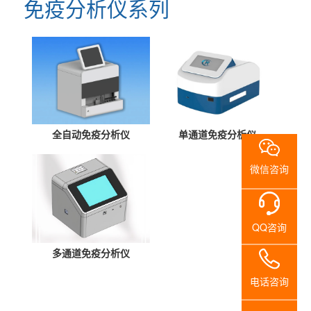
免疫分析仪系列
构
心
资
新
双
单
无
无
无
无
无
招
公
质
一
立
柱
磁
磁
磁
磁
磁
贤
司
证
代
柱
式
推
紫
监
轮
线
书
智
式
铁
车
外
控
椅
圈
纳
业
能
铁
磁
线
摄
柜
全自动免疫分析仪
单通道免疫分析仪
士
绩
铁
磁
探
消
像
新
磁
探
测
毒
头
微信咨询
探
测
系
车
闻
测
系
统
QQ咨询
系
统
动
统
多通道免疫分析仪
态
电话咨询
联