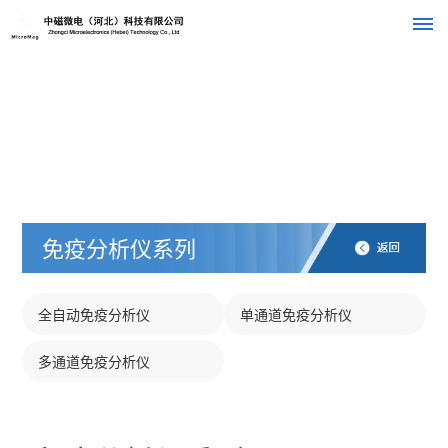
首
页
关
于
免疫分析仪系列
我
们
全自动免疫分析仪
单通道免疫分析仪
公
组
产
多通道免疫分析仪
司
织
品
介
绍
架
中