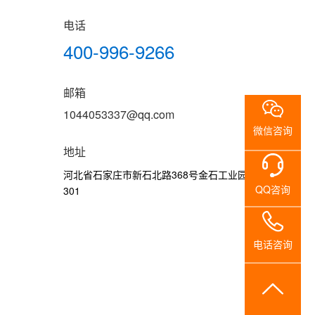
构
心
电话
资
智
双
单
无
无
无
无
无
招
400-996-9266
公
质
能
立
柱
磁
磁
磁
磁
磁
贤
司
证
铁
柱
式
转
紫
监
推
线
邮箱
书
磁
式
铁
运
外
控
车
圈
纳
业
1044053337@qq.com
探
铁
磁
车
线
摄
柜
微信咨询
士
绩
测
磁
探
消
像
地址
新
系
探
测
毒
头
河北省石家庄市新石北路368号金石工业园2号楼
统
测
系
车
QQ咨询
301
闻
系
统
统
动
电话咨询
态
联