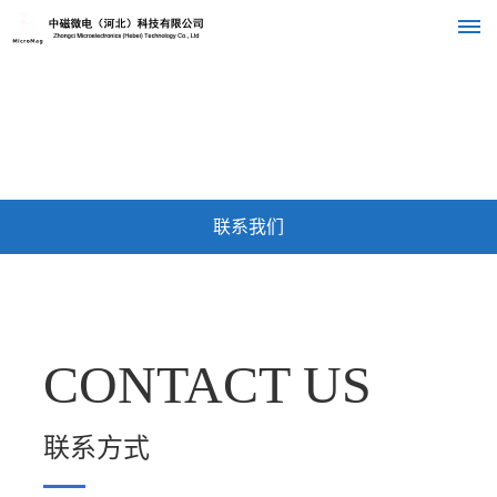
首
CONTACT US
联系我们
页
关
联系我们
于
我
们
CONTACT US
公
组
产
司
织
品
介
联系方式
绍
架
中