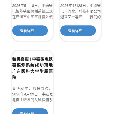
2026年5月18日，中磁微
2026年4月28日，中磁微
电智能铁磁探测系统正式
电（河北）科技有限公司
在汉川市中医医院投入使
迎来又一喜讯——我们的
用。该系统搭载先进AI算
智能铁磁探测系统已成功
法与高灵敏度被动式探测
落地新疆北屯市北屯医
查看详细
查看详细
技术，最小可精准识别5
院，并正式投入使用！这
立方毫米的铁磁物质，具
不仅是中磁微电在西北区
备智能抗干扰与7×24小时
域市场拓展的又一重要里
全天候守护能力。此次合
程碑，更是我们以硬核科
作有效提升了该院MRI室
技守护基层医疗安全、赋
装机喜报 | 中磁微电铁
的诊疗安全与智慧化管理
能医院高质量发展的生动
磁探测系统成功落地
水平。
实践。
广东医科大学附属医
院
春华秋实，捷报频传。
2026年4月23日，中磁微
电自主研发的铁磁探测系
统正式在广东医科大学附
属医院完成安装并顺利投
查看详细