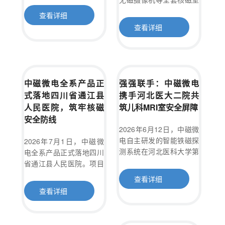
顺利完成装机并正式投入
配套产品，在山东广饶县
查看详细
构
心
使用。此次合作标志着中
人民医院新院区顺利安装
查看详细
资
智
双
单
无
无
无
无
无
磁微电在医疗安全防护领
招
落地。中磁微电以高标
公
域的又一重要实践，为合
质
能
立
柱
磁
磁
磁
磁
磁
准、无死角的智慧化解决
肥运康骨科医院的核磁共
方案，助力大型公立医院
贤
司
证
铁
柱
式
转
紫
监
推
线
振（MRI）室筑起了一道
高质量发展。
书
磁
式
铁
运
外
控
车
圈
坚实的安全防线。
纳
业
中磁微电全系产品正
强强联手：中磁微电
探
铁
磁
车
线
摄
柜
式落地四川省通江县
携手河北医大二院共
士
绩
测
磁
探
消
像
人民医院，筑牢核磁
筑儿科MRI室安全屏障
安全防线
新
系
探
测
毒
头
2026年6月12日，中磁微
统
测
系
车
电自主研发的智能铁磁探
2026年7月1日，中磁微
闻
系
统
测系统在河北医科大学第
电全系产品正式落地四川
二医院正定院区儿科医疗
省通江县人民医院。项目
统
动
中心顺利完成安装与调
以AI智能铁磁探测系统、
查看详细
试，并正式投入使用。此
无磁监控及无磁消毒车为
态
查看详细
次系统的成功落地，不仅
核心，配套无磁转运、消
联
为刚刚开诊的儿科医疗中
防等设备，全方位筑牢核
心增添了坚实的安全保
磁科室安全防线，保障影