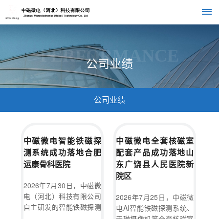
首
PERFORMANCE
公司业绩
页
关
公司业绩
于
我
中磁微电智能铁磁探
中磁微电全套核磁室
们
测系统成功落地合肥
配套产品成功落地山
公
运康骨科医院
东广饶县人民医院新
组
产
院区
司
2026年7月30日，中磁微
织
品
介
电（河北）科技有限公司
2026年7月25日，中磁微
自主研发的智能铁磁探测
绍
电AI智能铁磁探测系统、
架
中
系统在合肥运康骨科医院
无磁摄像机等全套核磁室