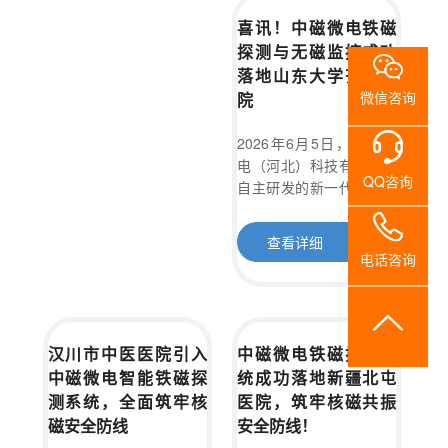
系
障，也标志着双方在打造
像检查安全高效。
喜讯！中磁微电铁磁
“儿童友好型”智慧医疗环
探测与无磁监控成功
境方面迈出了重要一步。
我
落地山东大学齐鲁医
微信咨询
们
院
2026年6月5日，中磁微
电（河北）科技有限公司
QQ咨询
自主研发的新一代智能铁
磁探测系统与全链路无磁
监控系统，在山东大学齐
查看详细
鲁医院顺利完成落地安装
电话咨询
与交付验收。此次合作标
志着中磁微电的硬核科技
再次获得国内顶尖三甲医
院的高度认可，为齐鲁医
汉川市中医医院引入
中磁微电铁磁探测系
院影像科的安全防护与智
中磁微电智能铁磁探
统成功落地新疆北屯
能化升级提供了强有力的
测系统，全面筑牢核
医院，筑牢核磁共振
保障。
磁安全防线
安全防线！