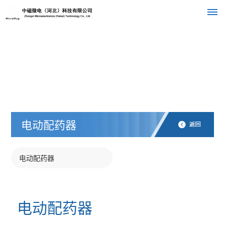
首
页
关
于
电动配药器
我
们
电动配药器
公
组
产
司
织
品
介
电动配药器
绍
架
中