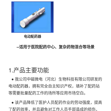
构
心
资
新
双
单
无
无
无
无
无
招
公
质
一
立
柱
磁
磁
磁
磁
磁
贤
司
证
代
柱
式
推
紫
监
轮
线
书
电动配药器
智
式
铁
车
外
控
椅
圈
纳
业
能
铁
磁
线
摄
柜
--适用于医院配药中心、复杂药物混合等场景
士
绩
铁
磁
探
消
像
新
磁
探
测
毒
头
探
测
系
车
1.产品主要功能
闻
测
系
统
● 我公司中磁微电（河北）生物科技有限公司研发的
系
统
动
电动配药器，拥有完全自主知识产权，填补了配药站
统
等需要批量配药工作的场所等应用市场空白。
态
联
● 该产品降低了医护人员配药作业的劳动强度，提高
了配药效率，并且避免对工作人员手部造成的损伤，