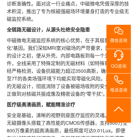
系
诊断准确性。面对这一行业痛点，中磁微电凭借深厚的技
术积淀，推出了专为核磁强磁场环境量身打造的专业级无
我
磁监控系统。
全链路无磁设计，从源头杜绝安全隐患
们
中磁微电无磁监控系统的核心优势，在于其极致的“无磁
微信咨询
化”基因。我们深知MRI室对磁场的严苛要求，因此在产品
的设计之初，便从外壳、内部电路板到每一个关键零部
件，全线采用了特殊定制的无磁材料（如特殊铝合金）。
QQ咨询
经严格检测，设备抗磁能力超过3500高斯，确保在0.2T
至7T的各类场强环境下均能实现零磁化风险。这种全链路
的无磁设计，彻底消除了设备被磁场吸附的安全隐患，真
电话咨询
正做到对核磁共振成像及精密设备的“零干扰”。
医疗级高清画质，赋能精准诊疗
安全是基础，清晰的视野则是医疗监控的灵魂。中磁微电
无磁摄像头搭载了高性能的CMOS传感器，支持500万至
800万像素的超高清画质，最低照度可达0.01Lux。即便