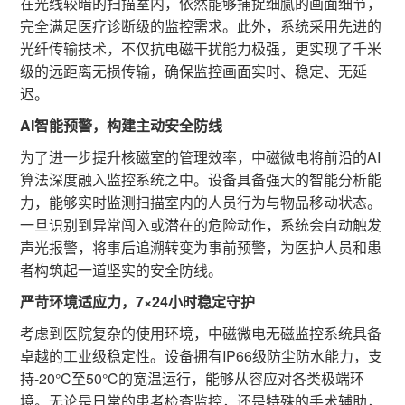
在光线较暗的扫描室内，依然能够捕捉细腻的画面细节，
完全满足医疗诊断级的监控需求。此外，系统采用先进的
光纤传输技术，不仅抗电磁干扰能力极强，更实现了千米
级的远距离无损传输，确保监控画面实时、稳定、无延
迟。
AI智能预警，构建主动安全防线
为了进一步提升核磁室的管理效率，中磁微电将前沿的AI
算法深度融入监控系统之中。设备具备强大的智能分析能
力，能够实时监测扫描室内的人员行为与物品移动状态。
一旦识别到异常闯入或潜在的危险动作，系统会自动触发
声光报警，将事后追溯转变为事前预警，为医护人员和患
者构筑起一道坚实的安全防线。
严苛环境适应力，7×24小时稳定守护
考虑到医院复杂的使用环境，中磁微电无磁监控系统具备
卓越的工业级稳定性。设备拥有IP66级防尘防水能力，支
持-20°C至50°C的宽温运行，能够从容应对各类极端环
境。无论是日常的患者检查监控，还是特殊的手术辅助，