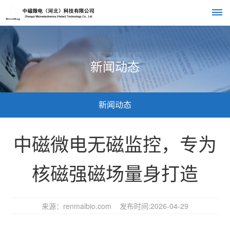
首
NEWS
新闻动态
页
关
新闻动态
于
我
中磁微电无磁监控，专为
们
核磁强磁场量身打造
公
组
产
司
织
品
介
来源：renmaibio.com 发布时间:2026-04-29
绍
架
中