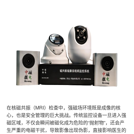
构
心
资
智
双
单
无
无
无
无
无
招
公
质
能
立
柱
磁
磁
磁
磁
磁
贤
司
证
铁
柱
式
推
紫
监
轮
线
书
磁
式
铁
车
外
控
椅
圈
纳
业
探
铁
磁
线
摄
柜
士
绩
测
磁
探
消
像
新
系
探
测
毒
头
统
测
系
车
闻
系
统
统
动
在核磁共振（MRI）检查中，强磁场环境既是成像的核
态
心，也是安全管理的巨大挑战。传统监控设备一旦进入强
联
磁区域，不仅会瞬间被磁化成为危险的“抛射物”，还会产
生严重的电磁干扰，导致影像出现伪影，直接影响医生的